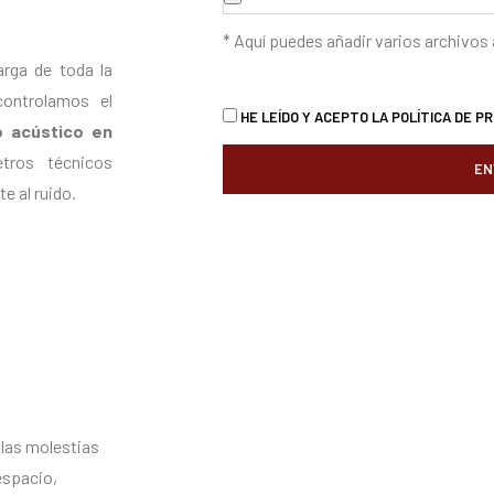
* Aquí puedes añadir varios archivos
arga de toda la
controlamos el
HE LEÍDO Y ACEPTO LA
POLÍTICA DE PR
o acústico en
tros técnicos
EN
e al ruido.
 las molestias
espacio,