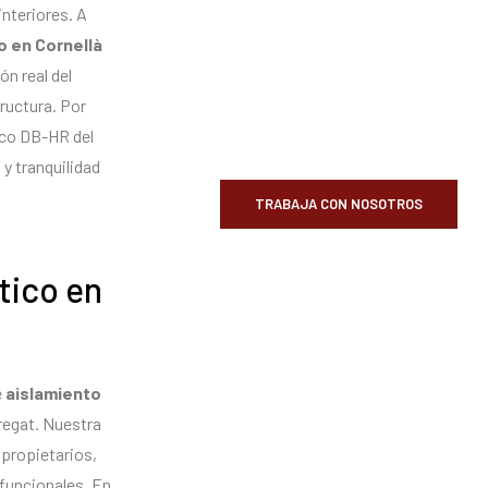
interiores. A
o en Cornellà
n real del
ructura. Por
ico DB-HR del
 y tranquilidad
TRABAJA CON NOSOTROS
tico en
e
aislamiento
bregat. Nuestra
 propietarios,
funcionales. En