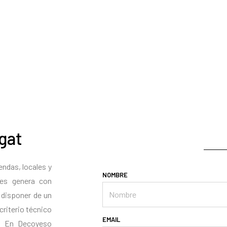
gat
endas, locales y
NOMBRE
tes genera con
, disponer de un
riterio técnico
EMAIL
s. En Decoyeso