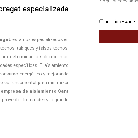
* Aquí puedes añad
bregat especializada
HE LEÍDO Y ACEP
regat
, estamos especializados en
techos, tabiques y falsos techos.
para determinar la solución más
idades específicas. El aislamiento
l consumo energético y mejorando
ico es fundamental para minimizar
a
empresa de aislamiento Sant
royecto lo requiere, logrando