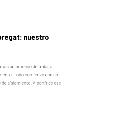
bregat: nuestro
imos un proceso de trabajo
omento. Todo comienza con un
 de aislamiento. A partir de ese
aplicando el sistema de
ecto con una revisión completa,
ediato.