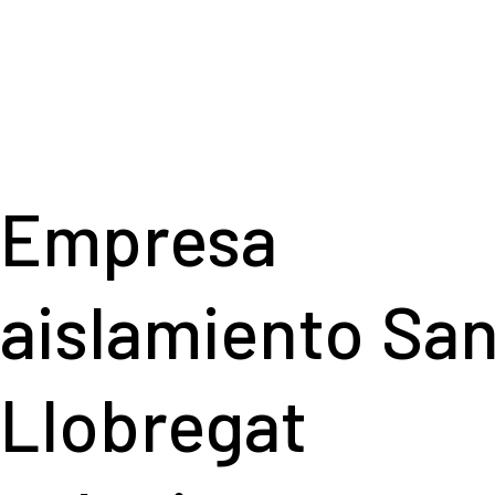
Empres
aislamiento San
Llobrega