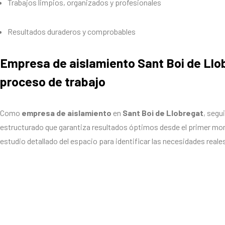
Trabajos limpios, organizados y profesionales
Resultados duraderos y comprobables
Empresa de aislamiento Sant Boi de Llo
proceso de trabajo
Como
empresa de aislamiento
en
Sant Boi de Llobregat
, segu
estructurado que garantiza resultados óptimos desde el primer m
estudio detallado del espacio para identificar las necesidades reales
análisis, seleccionamos los materiales y técnicas más adecuadas, 
aislamiento de forma precisa y profesional. Finalizamos cada proy
asegurando un acabado perfecto y un espacio listo para su uso inm