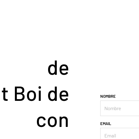
a de
t Boi de
NOMBRE
t con
EMAIL