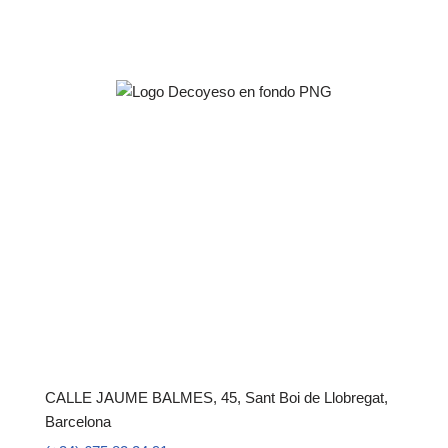
En Decoyeso estamos especializados en
enyesados, yeso laminado, yeso decorativo y techos
continuos o modulares de yeso.
Blog
Contacto
CALLE JAUME BALMES, 45, Sant Boi de Llobregat,
Barcelona