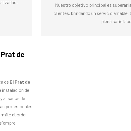
alizadas,
Nuestro objetivo principal es superar 
clientes, brindando un servicio amable, 
plena satisfacc
 Prat de
ca de
El Prat de
 instalación de
y alisados de
cas profesionales
ermite abordar
 siempre