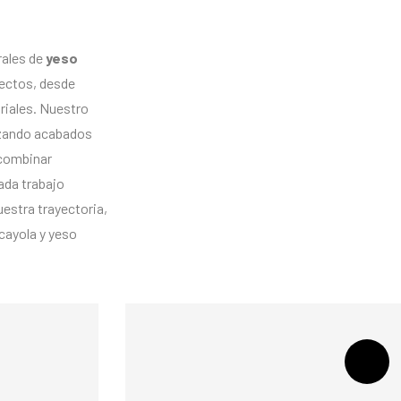
o
rales de
yeso
yectos, desde
riales. Nuestro
tizando acabados
 combinar
ada trabajo
estra trayectoria,
cayola y yeso